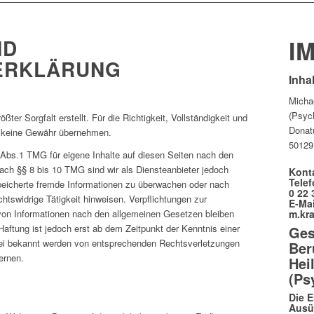
ND
I
ERKLÄRUNG
Inhal
Michae
(Psyc
ßter Sorgfalt erstellt. Für die Richtigkeit, Vollständigkeit und
Donat
ch keine Gewähr übernehmen.
50129
 Abs.1 TMG für eigene Inhalte auf diesen Seiten nach den
ach §§ 8 bis 10 TMG sind wir als Diensteanbieter jedoch
Kont
Telef
espeicherte fremde Informationen zu überwachen oder nach
0 22 
htswidrige Tätigkeit hinweisen. Verpflichtungen zur
E-Mai
m.kr
von Informationen nach den allgemeinen Gesetzen bleiben
Haftung ist jedoch erst ab dem Zeitpunkt der Kenntnis einer
Ges
ei bekannt werden von entsprechenden Rechtsverletzungen
Ber
ernen.
Hei
(Ps
Die 
Ausü