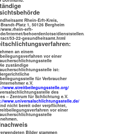
tändige
sichtsbehörde
dheitsamt Rhein-Erft-Kreis,
-Brandt-Platz 1, 50126 Bergheim
//www.rhein-erft-
.de/Internet/behoerdenlotse/dienststellen/_ii/_53-
ntact/53-22-gesundheitsamt.html
eitschlichtungsverfahren:
nehmen an einem
tbeilegungsverfahren vor einer
raucherschlichtungsstelle
 Die zuständige
aucherschlichtungsstelle ist:
ergerichtliche
tbeilegungsstelle für Verbraucher
Unternehmer e.V.
://www.streitbeilegungsstelle.org/
versalschlichtungsstelle des
s – Zentrum für Schlichtung e.V.
://www.universalschlichtungsstelle.de/
ind nicht bereit oder verpflichtet,
reitbeilegungsverfahren vor einer
raucherschlichtungsstelle
zunehmen.
dnachweis
 verwendeten Bilder stammen