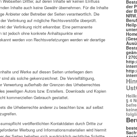
 Webseiten Dritter, auf deren Inhalte wir keinen Einfluss
Besta
der P
emden Inhalte auch keine Gewähr übernehmen. Für die Inhalte
der 
lige Anbieter oder Betreiber der Seiten verantwortlich. Die
NRW
Beru
 der Verlinkung auf mögliche Rechtsverstöße überprüft.
Heilp
nkt der Verlinkung nicht erkennbar. Eine permanente
unter
ten ist jedoch ohne konkrete Anhaltspunkte einer
Hom
(Ges
ekannt werden von Rechtsverletzungen werden wir derartige
Ausü
Besta
geänd
I 270
http:
inter
http:
n Inhalte und Werke auf diesen Seiten unterliegen dem
inter
 sind als solche gekennzeichnet. Die Vervielfältigung,
Hin
der Verwertung außerhalb der Grenzen des Urheberrechtes
Ust
des jeweiligen Autors bzw. Erstellers. Downloads und Kopien
Heilk
nicht kommerziellen Gebrauch gestattet.
§ 4 N
befre
tets die Urheberrechte anderer zu beachten bzw. auf selbst
kein
zugreifen.
folgl
Ber
mspflicht veröffentlichten Kontaktdaten durch Dritte zur
beste
eforderter Werbung und Informationsmaterialien wird hiermit
Sach
er der Seiten behalten sich ausdrücklich rechtliche Schritte
4413