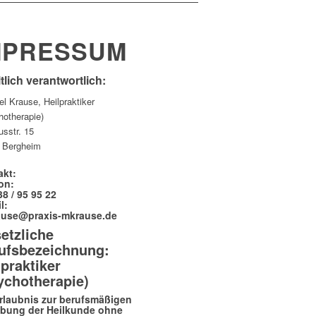
MPRESSUM
tlich verantwortlich:
l Krause, Heilpraktiker
hotherapie)
usstr. 15
 Bergheim
akt:
on:
38 / 95 95 22
l:
ause@praxis-mkrause.de
etzliche
ufsbezeichnung:
lpraktiker
ychotherapie)
Erlaubnis zur berufsmäßigen
bung der Heilkunde ohne