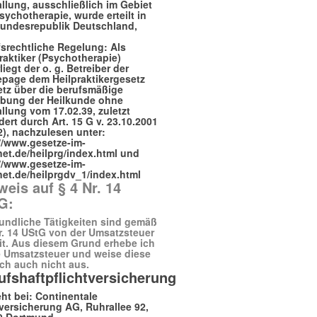
llung, ausschließlich im Gebiet
sychotherapie, wurde erteilt in
Bundesrepublik Deutschland,
.
fsrechtliche Regelung:
Als
raktiker (Psychotherapie)
liegt der o. g. Betreiber der
epage dem
Heilpraktikergesetz
etz über die berufsmäßige
bung der Heilkunde ohne
llung vom 17.02.39, zuletzt
ert durch Art. 15 G v. 23.10.2001
2), nachzulesen unter:
//www.gesetze-im-
net.de/heilprg/index.html
und
//www.gesetze-im-
net.de/heilprgdv_1/index.html
weis auf § 4 Nr. 14
G:
undliche Tätigkeiten sind gemäß
r. 14 UStG von der Umsatzsteuer
it. Aus diesem Grund erhebe ich
e Umsatzsteuer und weise diese
ich auch nicht aus.
ufshaftpflichtversicherung
ht bei: Continentale
versicherung AG, Ruhrallee 92,
9 Dortmund.