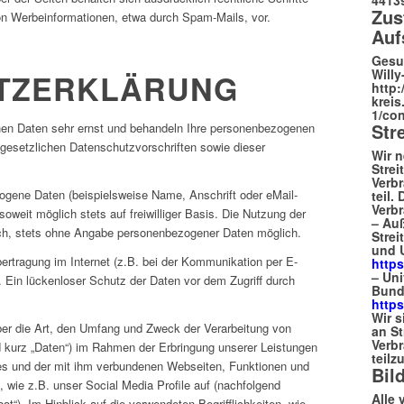
Zus
on Werbeinformationen, etwa durch Spam-Mails, vor.
Auf
Gesun
Willy
TZERKLÄRUNG
http:
kreis
1/co
Str
hen Daten sehr ernst und behandeln Ihre personenbezogenen
 gesetzlichen Datenschutzvorschriften sowie dieser
Wir 
Strei
Verb
ogene Daten (beispielsweise Name, Anschrift oder eMail-
teil.
Verbr
oweit möglich stets auf freiwilliger Basis. Die Nutzung der
– Auß
ich, stets ohne Angabe personenbezogener Daten möglich.
Strei
und 
ertragung im Internet (z.B. bei der Kommunikation per E-
https
– Uni
. Ein lückenloser Schutz der Daten vor dem Zugriff durch
Bunde
https
Wir s
ber die Art, den Umfang und Zweck der Verarbeitung von
an St
Verb
kurz „Daten“) im Rahmen der Erbringung unserer Leistungen
teil
es und der mit ihm verbundenen Webseiten, Funktionen und
Bil
 wie z.B. unser Social Media Profile auf (nachfolgend
Alle
“). Im Hinblick auf die verwendeten Begrifflichkeiten, wie